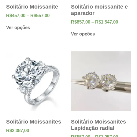
Solitário Moissanite
Solitário moissanite e
aparador
R$
457,00
–
R$
557,00
R$
857,00
–
R$
1.547,00
Ver opções
Ver opções
Solitário Moissanites
Solitário Moissanites
Lapidação radial
R$
2.387,00
R$
557,00
–
R$
1.257,00