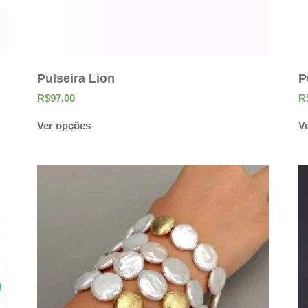
Pulseira Lion
P
R$
97,00
R
Ver opções
V