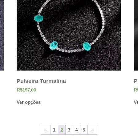
Pulseira Turmalina
P
R$
197,00
R
Ver opções
V
←
1
2
3
4
5
→