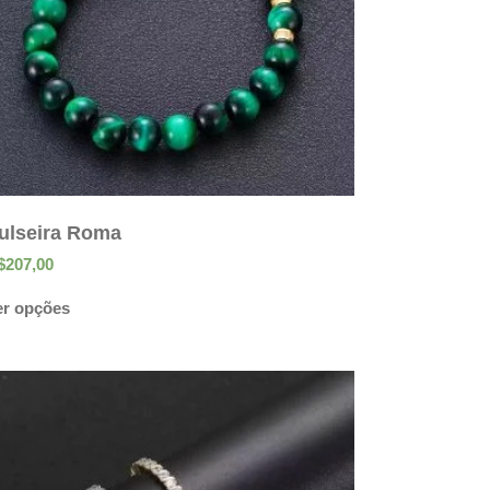
ulseira Roma
$
207,00
er opções