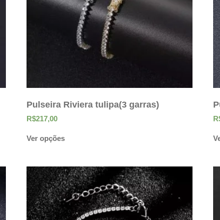
Pulseira Riviera tulipa(3 garras)
P
R$
217,00
R
Ver opções
V