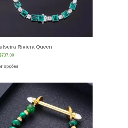
ulseira Riviera Queen
$
737,00
er opções