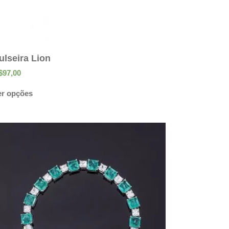
ulseira Lion
$
97,00
er opções