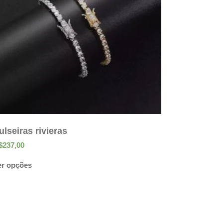
ulseiras rivieras
$
237,00
er opções