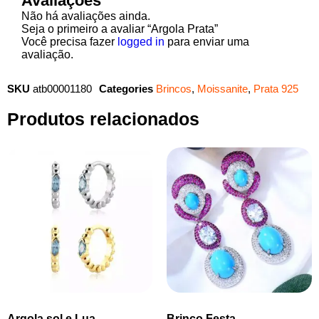
Avaliações
Não há avaliações ainda.
Seja o primeiro a avaliar “Argola Prata”
Você precisa fazer
logged in
para enviar uma
avaliação.
SKU
atb00001180
Categories
Brincos
,
Moissanite
,
Prata 925
Produtos relacionados
Argola sol e Lua
Brinco Festa