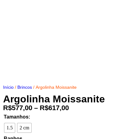
Início
/
Brincos
/ Argolinha Moissanite
Argolinha Moissanite
R$
577,00
–
R$
617,00
Tamanhos:
1.5
2 cm
Banhos