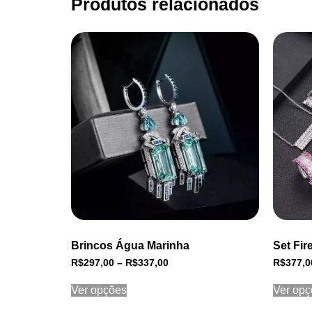
Produtos relacionados
Brincos Água Marinha
Set Fir
R$
297,00
–
R$
337,00
R$
377,0
Ver opções
Ver opç