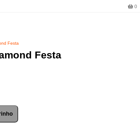
0
ond Festa
iamond Festa
rinho