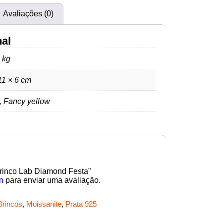
Avaliações (0)
nal
 kg
11 × 6 cm
, Fancy yellow
“Brinco Lab Diamond Festa”
n
para enviar uma avaliação.
Brincos
,
Moissanite
,
Prata 925