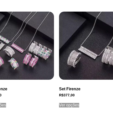
enze
Set Firenze
0
R$
377,00
ões
Ver opções