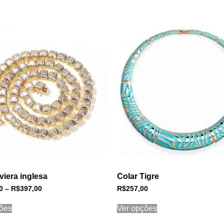
iviera inglesa
Colar Tigre
0
–
R$
397,00
R$
257,00
ões
Ver opções