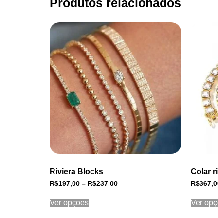
Produtos relacionados
Riviera Blocks
Colar r
R$
197,00
–
R$
237,00
R$
367,0
Ver opções
Ver opç