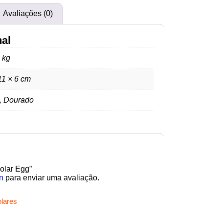
Avaliações (0)
nal
 kg
11 × 6 cm
, Dourado
Colar Egg”
n
para enviar uma avaliação.
lares