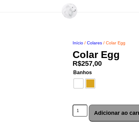
Início
/
Colares
/ Colar Egg
Colar Egg
R$
257,00
Banhos
Adicionar ao car