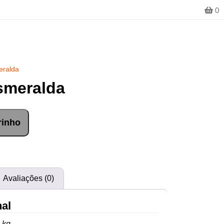
0
eralda
smeralda
rinho
Avaliações (0)
nal
 kg