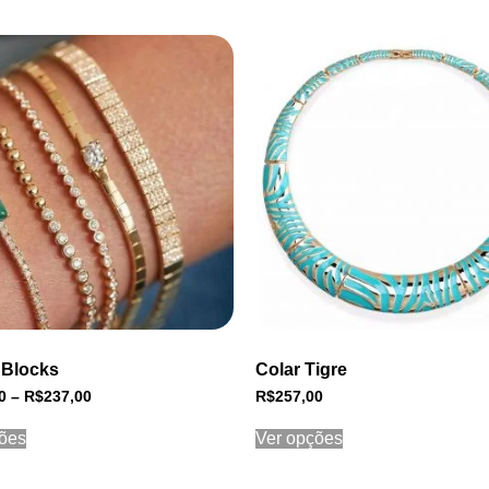
 Blocks
Colar Tigre
0
–
R$
237,00
R$
257,00
ões
Ver opções