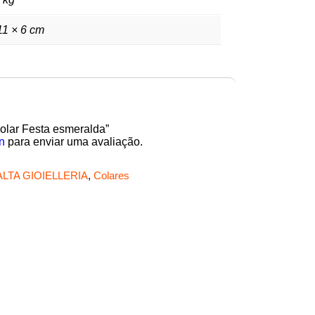
11 × 6 cm
Colar Festa esmeralda”
n
para enviar uma avaliação.
ALTA GIOIELLERIA
,
Colares