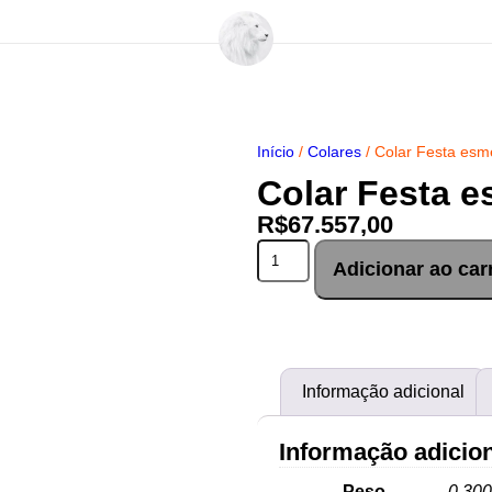
Início
/
Colares
/ Colar Festa esm
Colar Festa e
R$
67.557,00
Adicionar ao car
Informação adicional
Informação adicio
Peso
0,300