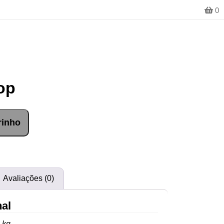
0
op
rinho
Avaliações (0)
nal
 kg