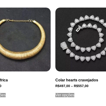
frica
Colar hearts cravejados
0
R$
497,00
–
R$
557,00
ões
Ver opções