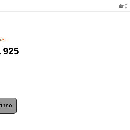
0
925
a 925
rinho