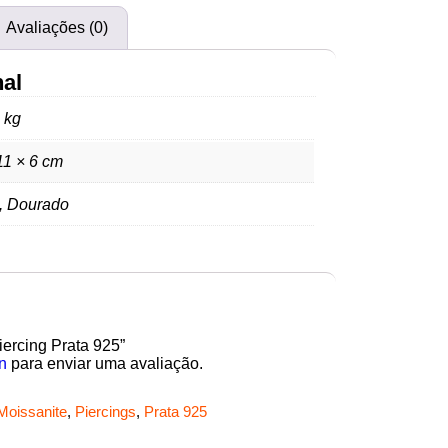
Avaliações (0)
nal
 kg
11 × 6 cm
, Dourado
Piercing Prata 925”
n
para enviar uma avaliação.
Moissanite
,
Piercings
,
Prata 925