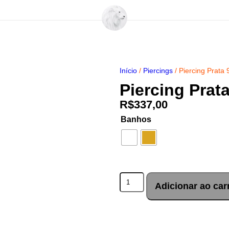
Início
/
Piercings
/ Piercing Prata 
Piercing Prat
R$
337,00
Banhos
Adicionar ao car