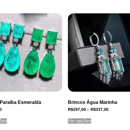
 Paraíba Esmeralda
Brincos Água Marinha
0
R$
297,00
–
R$
337,00
ões
Ver opções