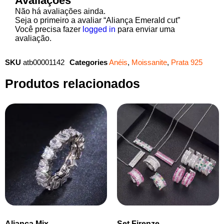
Avaliações
Não há avaliações ainda.
Seja o primeiro a avaliar “Aliança Emerald cut”
Você precisa fazer
logged in
para enviar uma
avaliação.
SKU
atb00001142
Categories
Anéis
,
Moissanite
,
Prata 925
Produtos relacionados
Aliança Mix
Set Firenze