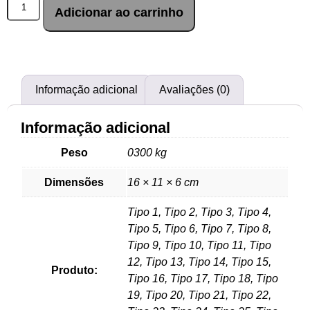
Adicionar ao carrinho
Informação adicional
Avaliações (0)
Informação adicional
Peso
0300 kg
Dimensões
16 × 11 × 6 cm
Tipo 1, Tipo 2, Tipo 3, Tipo 4,
Tipo 5, Tipo 6, Tipo 7, Tipo 8,
Tipo 9, Tipo 10, Tipo 11, Tipo
12, Tipo 13, Tipo 14, Tipo 15,
Produto:
Tipo 16, Tipo 17, Tipo 18, Tipo
19, Tipo 20, Tipo 21, Tipo 22,