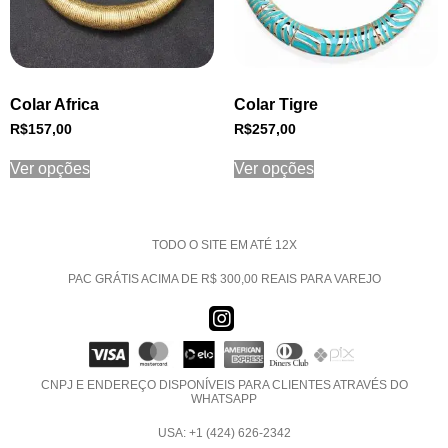
Colar Africa
Colar Tigre
R$
157,00
R$
257,00
Ver opções
Ver opções
TODO O SITE EM ATÉ 12X
PAC GRÁTIS ACIMA DE R$ 300,00 REAIS PARA VAREJO
CNPJ E ENDEREÇO DISPONÍVEIS PARA CLIENTES ATRAVÉS DO
WHATSAPP
USA: +1 (424) 626-2342