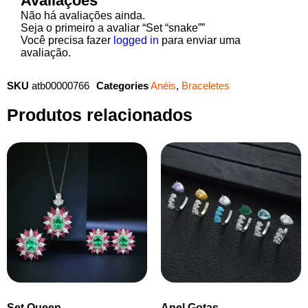
Avaliações
Não há avaliações ainda.
Seja o primeiro a avaliar “Set “snake””
Você precisa fazer
logged in
para enviar uma
avaliação.
SKU
atb00000766
Categories
Anéis
,
Braceletes
Produtos relacionados
Set Queen
Anel Gotas