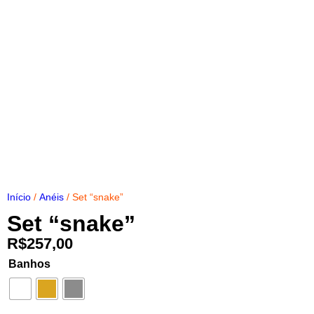
Início
/
Anéis
/ Set “snake”
Set “snake”
R$
257,00
Banhos