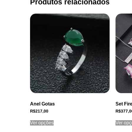
Produtos relacionados
Anel Gotas
Set Fir
R$
217,00
R$
377,0
Ver opções
Ver opç