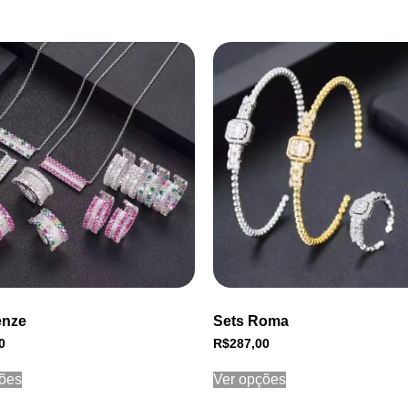
enze
Sets Roma
0
R$
287,00
ões
Ver opções