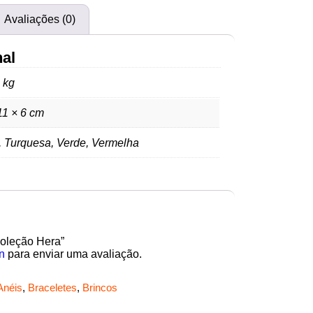
Avaliações (0)
nal
 kg
11 × 6 cm
, Turquesa, Verde, Vermelha
Coleção Hera”
n
para enviar uma avaliação.
Anéis
,
Braceletes
,
Brincos